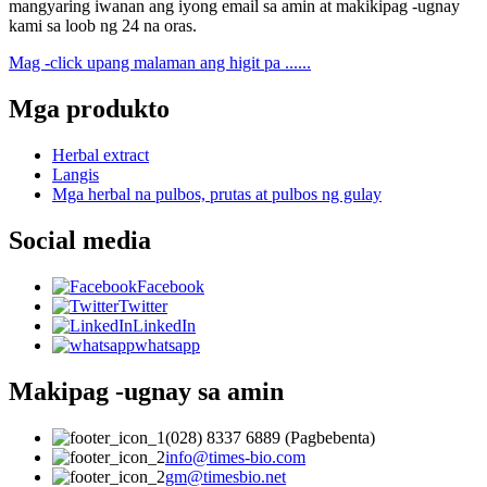
mangyaring iwanan ang iyong email sa amin at makikipag -ugnay
kami sa loob ng 24 na oras.
Mag -click upang malaman ang higit pa ......
Mga produkto
Herbal extract
Langis
Mga herbal na pulbos, prutas at pulbos ng gulay
Social media
Facebook
Twitter
LinkedIn
whatsapp
Makipag -ugnay sa amin
(028) 8337 6889 (Pagbebenta)
info@times-bio.com
gm@timesbio.net