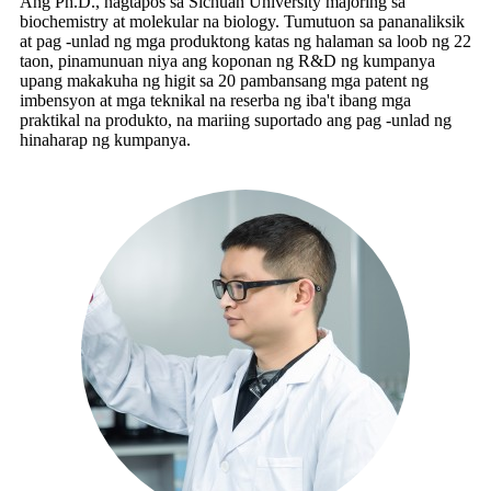
Ang Ph.D., nagtapos sa Sichuan University majoring sa
biochemistry at molekular na biology. Tumutuon sa pananaliksik
at pag -unlad ng mga produktong katas ng halaman sa loob ng 22
taon, pinamunuan niya ang koponan ng R&D ng kumpanya
upang makakuha ng higit sa 20 pambansang mga patent ng
imbensyon at mga teknikal na reserba ng iba't ibang mga
praktikal na produkto, na mariing suportado ang pag -unlad ng
hinaharap ng kumpanya.