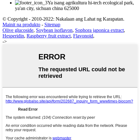
Ya isang agrikultura hi-tech ecological park,
ya'an city, sichuan china 625000
© Copyright - 2010-2022: Nakalaan ang Lahat ng Karapatan.
Mainit na produkto
-
Sitemap
Olive glucoside
,
Soybean isoflavon
,
Sophora japonica extract
,
Hesperidin
,
Raspberry fruit extract
,
Flavonoid
,
->