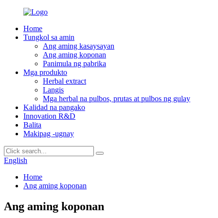
Home
Tungkol sa amin
Ang aming kasaysayan
Ang aming koponan
Panimula ng pabrika
Mga produkto
Herbal extract
Langis
Mga herbal na pulbos, prutas at pulbos ng gulay
Kalidad na pangako
Innovation R&D
Balita
Makipag -ugnay
English
Home
Ang aming koponan
Ang aming koponan