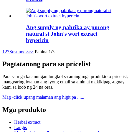
Ang supply ng pabrika ay purong
natural st John's wort extract
hypericin
1
2
3
Susunod>
>>
Pahina 1/3
Pagtatanong para sa pricelist
Para sa mga katanungan tungkol sa aming mga produkto o pricelist,
mangyaring iwanan ang iyong email sa amin at makikipag -ugnay
kami sa loob ng 24 na oras.
Mag -click upang malaman ang higit pa ......
Mga produkto
Herbal extract
Langis