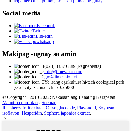
Mga herbal na pulbos, prutas at pulbos ng gulay
Social media
Facebook
Twitter
LinkedIn
whatsapp
Makipag -ugnay sa amin
(028) 8337 6889 (Pagbebenta)
info@times-bio.com
gm@timesbio.net
Ya isang agrikultura hi-tech ecological park,
ya'an city, sichuan china 625000
© Copyright - 2010-2022: Nakalaan ang Lahat ng Karapatan.
Mainit na produkto
-
Sitemap
Raspberry fruit extract
,
Olive glucoside
,
Flavonoid
,
Soybean
isoflavon
,
Hesperidin
,
Sophora japonica extract
,
->