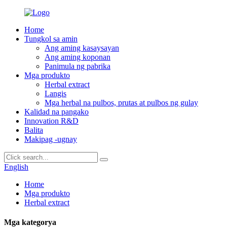
Home
Tungkol sa amin
Ang aming kasaysayan
Ang aming koponan
Panimula ng pabrika
Mga produkto
Herbal extract
Langis
Mga herbal na pulbos, prutas at pulbos ng gulay
Kalidad na pangako
Innovation R&D
Balita
Makipag -ugnay
English
Home
Mga produkto
Herbal extract
Mga kategorya