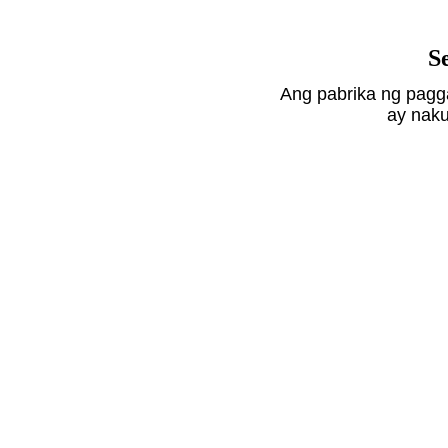
S
Ang pabrika ng pag
ay naku