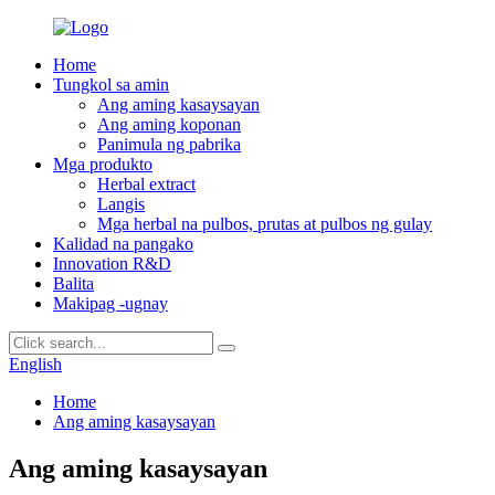
Home
Tungkol sa amin
Ang aming kasaysayan
Ang aming koponan
Panimula ng pabrika
Mga produkto
Herbal extract
Langis
Mga herbal na pulbos, prutas at pulbos ng gulay
Kalidad na pangako
Innovation R&D
Balita
Makipag -ugnay
English
Home
Ang aming kasaysayan
Ang aming kasaysayan