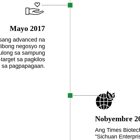
Mayo 2017
 isang advanced na
libong negosyo ng
tulong sa sampung
target sa pagkilos
n sa pagpapagaan.
Nobyembre 2
Ang Times Biotech
"Sichuan Enterpri