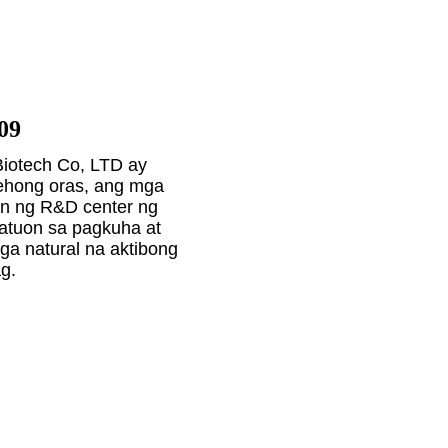
09
iotech Co, LTD ay
arehong oras, ang mga
an ng R&D center ng
tuon sa pagkuha at
ga natural na aktibong
g.