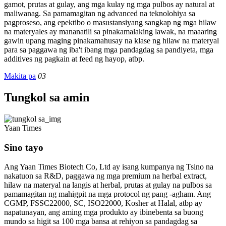
gamot, prutas at gulay, ang mga kulay ng mga pulbos ay natural at
maliwanag. Sa pamamagitan ng advanced na teknolohiya sa
pagproseso, ang epektibo o masustansiyang sangkap ng mga hilaw
na materyales ay mananatili sa pinakamalaking lawak, na maaaring
gawin upang maging pinakamahusay na klase ng hilaw na materyal
para sa paggawa ng iba't ibang mga pandagdag sa pandiyeta, mga
additives ng pagkain at feed ng hayop, atbp.
Makita pa
03
Tungkol sa amin
Yaan Times
Sino tayo
Ang Yaan Times Biotech Co, Ltd ay isang kumpanya ng Tsino na
nakatuon sa R&D, paggawa ng mga premium na herbal extract,
hilaw na materyal na langis at herbal, prutas at gulay na pulbos sa
pamamagitan ng mahigpit na mga protocol ng pang -agham. Ang
CGMP, FSSC22000, SC, ISO22000, Kosher at Halal, atbp ay
napatunayan, ang aming mga produkto ay ibinebenta sa buong
mundo sa higit sa 100 mga bansa at rehiyon sa pandagdag sa