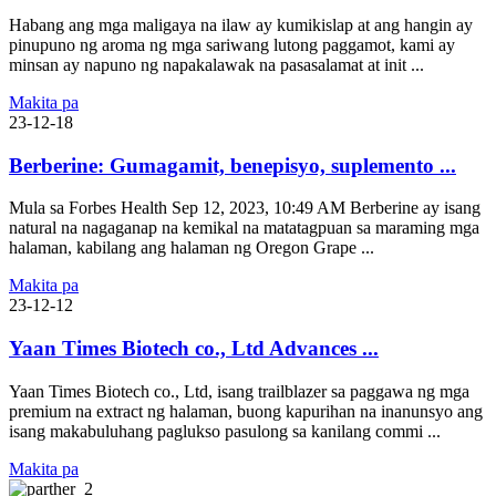
Habang ang mga maligaya na ilaw ay kumikislap at ang hangin ay
pinupuno ng aroma ng mga sariwang lutong paggamot, kami ay
minsan ay napuno ng napakalawak na pasasalamat at init ...
Makita pa
23-12-18
Berberine: Gumagamit, benepisyo, suplemento ...
Mula sa Forbes Health Sep 12, 2023, 10:49 AM Berberine ay isang
natural na nagaganap na kemikal na matatagpuan sa maraming mga
halaman, kabilang ang halaman ng Oregon Grape ...
Makita pa
23-12-12
Yaan Times Biotech co., Ltd Advances ...
Yaan Times Biotech co., Ltd, isang trailblazer sa paggawa ng mga
premium na extract ng halaman, buong kapurihan na inanunsyo ang
isang makabuluhang paglukso pasulong sa kanilang commi ...
Makita pa