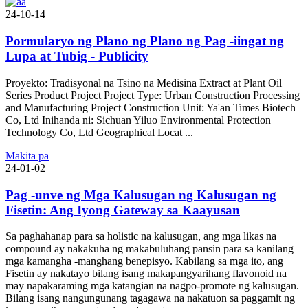
24-10-14
Pormularyo ng Plano ng Plano ng Pag -iingat ng
Lupa at Tubig - Publicity
Proyekto: Tradisyonal na Tsino na Medisina Extract at Plant Oil
Series Product Project Project Type: Urban Construction Processing
and Manufacturing Project Construction Unit: Ya'an Times Biotech
Co, Ltd Inihanda ni: Sichuan Yiluo Environmental Protection
Technology Co, Ltd Geographical Locat ...
Makita pa
24-01-02
Pag -unve ng Mga Kalusugan ng Kalusugan ng
Fisetin: Ang Iyong Gateway sa Kaayusan
Sa paghahanap para sa holistic na kalusugan, ang mga likas na
compound ay nakakuha ng makabuluhang pansin para sa kanilang
mga kamangha -manghang benepisyo. Kabilang sa mga ito, ang
Fisetin ay nakatayo bilang isang makapangyarihang flavonoid na
may napakaraming mga katangian na nagpo-promote ng kalusugan.
Bilang isang nangungunang tagagawa na nakatuon sa paggamit ng