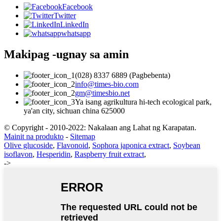
Facebook
Twitter
LinkedIn
whatsapp
Makipag -ugnay sa amin
(028) 8337 6889 (Pagbebenta)
info@times-bio.com
gm@timesbio.net
Ya isang agrikultura hi-tech ecological park,
ya'an city, sichuan china 625000
© Copyright - 2010-2022: Nakalaan ang Lahat ng Karapatan.
Mainit na produkto
-
Sitemap
Olive glucoside
,
Flavonoid
,
Sophora japonica extract
,
Soybean
isoflavon
,
Hesperidin
,
Raspberry fruit extract
,
->