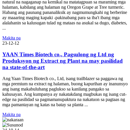
natural na nagaganap na kemikal na matatagpuan sa maraming mga
halaman, kabilang ang halaman ng Oregon Grape at Tree turmeric.
Habang ang paunang pananaliksik ay nagmumungkahi ng berberine
ay maaaring maging kapaki -pakinabang para sa iba't ibang mga
alalahanin sa kalusugan tulad ng mataas na asukal sa dugo, diabetes,
...
Makita pa
23-12-12
YAAN Times Biotech co., Pagsulong ng Ltd ng
Produksyon ng Extract ng Plant na may pasilidad
na state-of-the-art
Ang Yaan Times Biotech co., Ltd, isang trailblazer sa paggawa ng
mga premium na extract ng halaman, buong kapurihan ay inanunsyo
ang isang makabuluhang paglukso sa kanilang pangako sa
kahusayan. Ang kumpanya ay nakatakdang magbukas ng isang cut-
edge na pasilidad sa pagmamanupaktura na nakatuon sa pagtaas ng
mga pamantayan ng katas na batay sa planta ...
Makita pa