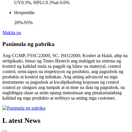
UV0.3%, HPLC0.3%at 0.6%
Hesperidin
20%-95%
Makita pa
Panimula ng pabrika
Ang CGMP, FSSC22000, SC, ISO22000, Kosher at Halal, atbp na
sertipikado, binuo ng Times Biotech ang mahigpit na sistema ng
kontrol ng kalidad mula sa pagpili ng hilaw na materyal, control
control, semi-tapos na inspeksyon ng produkto, ang pagsubok ng
produkto at kontrol ng imbakan. Ang aming advanced na mga
instrumento sa pagsubok at kwalipikadong koponan ng control
control ay siniguro ang tumpak at in-time na data ng pagsubok, na
nagbibigay-daan sa amin upang matustusan ang pinakamalaking
kalidad ng mga produkto at serbisyo sa aming mga customer.
L atest News