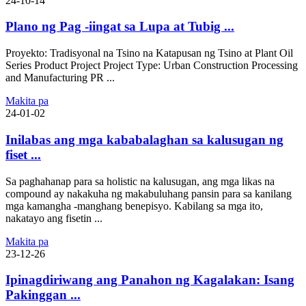
24-10-14
Plano ng Pag -iingat sa Lupa at Tubig ...
Proyekto: Tradisyonal na Tsino na Katapusan ng Tsino at Plant Oil
Series Product Project Project Type: Urban Construction Processing
and Manufacturing PR ...
Makita pa
24-01-02
Inilabas ang mga kababalaghan sa kalusugan ng
fiset ...
Sa paghahanap para sa holistic na kalusugan, ang mga likas na
compound ay nakakuha ng makabuluhang pansin para sa kanilang
mga kamangha -manghang benepisyo. Kabilang sa mga ito,
nakatayo ang fisetin ...
Makita pa
23-12-26
Ipinagdiriwang ang Panahon ng Kagalakan: Isang
Pakinggan ...