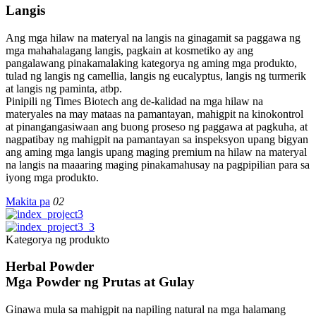
Langis
Ang mga hilaw na materyal na langis na ginagamit sa paggawa ng
mga mahahalagang langis, pagkain at kosmetiko ay ang
pangalawang pinakamalaking kategorya ng aming mga produkto,
tulad ng langis ng camellia, langis ng eucalyptus, langis ng turmerik
at langis ng paminta, atbp.
Pinipili ng Times Biotech ang de-kalidad na mga hilaw na
materyales na may mataas na pamantayan, mahigpit na kinokontrol
at pinangangasiwaan ang buong proseso ng paggawa at pagkuha, at
nagpatibay ng mahigpit na pamantayan sa inspeksyon upang bigyan
ang aming mga langis upang maging premium na hilaw na materyal
na langis na maaaring maging pinakamahusay na pagpipilian para sa
iyong mga produkto.
Makita pa
02
Kategorya ng produkto
Herbal Powder
Mga Powder ng Prutas at Gulay
Ginawa mula sa mahigpit na napiling natural na mga halamang