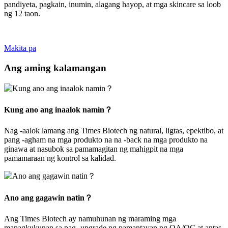
pandiyeta, pagkain, inumin, alagang hayop, at mga skincare sa loob
ng 12 taon.
Makita pa
Ang aming kalamangan
Kung ano ang inaalok namin？
Nag -aalok lamang ang Times Biotech ng natural, ligtas, epektibo, at
pang -agham na mga produkto na na -back na mga produkto na
ginawa at nasubok sa pamamagitan ng mahigpit na mga
pamamaraan ng kontrol sa kalidad.
Ano ang gagawin natin？
Ang Times Biotech ay namuhunan ng maraming mga
mapagkukunan sa pag -upgrade ng pamantayan ng QA/QC at antas