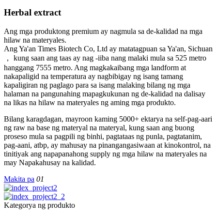
Herbal extract
Ang mga produktong premium ay nagmula sa de-kalidad na mga
hilaw na materyales.
Ang Ya'an Times Biotech Co, Ltd ay matatagpuan sa Ya'an, Sichuan
， kung saan ang taas ay nag -iiba nang malaki mula sa 525 metro
hanggang 7555 metro. Ang magkakaibang mga landform at
nakapaligid na temperatura ay nagbibigay ng isang tamang
kapaligiran ng paglago para sa isang malaking bilang ng mga
halaman na pangunahing mapagkukunan ng de-kalidad na dalisay
na likas na hilaw na materyales ng aming mga produkto.
Bilang karagdagan, mayroon kaming 5000+ ektarya na self-pag-aari
ng raw na base ng materyal na materyal, kung saan ang buong
proseso mula sa pagpili ng binhi, pagtataas ng punla, pagtatanim,
pag-aani, atbp, ay mahusay na pinangangasiwaan at kinokontrol, na
tinitiyak ang napapanahong supply ng mga hilaw na materyales na
may Napakahusay na kalidad.
Makita pa
01
Kategorya ng produkto