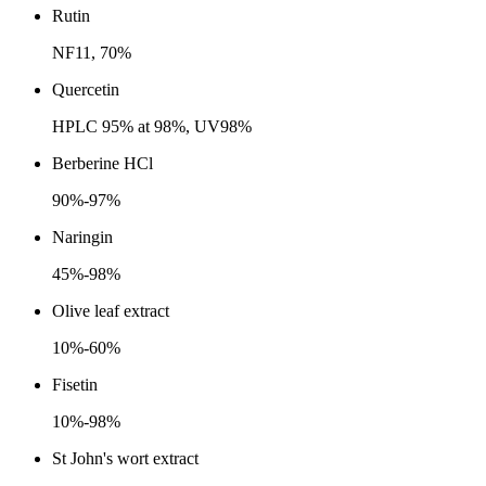
Rutin
NF11, 70%
Quercetin
HPLC 95% at 98%, UV98%
Berberine HCl
90%-97%
Naringin
45%-98%
Olive leaf extract
10%-60%
Fisetin
10%-98%
St John's wort extract