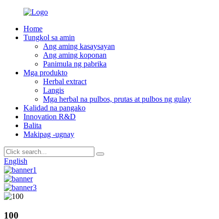
Home
Tungkol sa amin
Ang aming kasaysayan
Ang aming koponan
Panimula ng pabrika
Mga produkto
Herbal extract
Langis
Mga herbal na pulbos, prutas at pulbos ng gulay
Kalidad na pangako
Innovation R&D
Balita
Makipag -ugnay
English
100