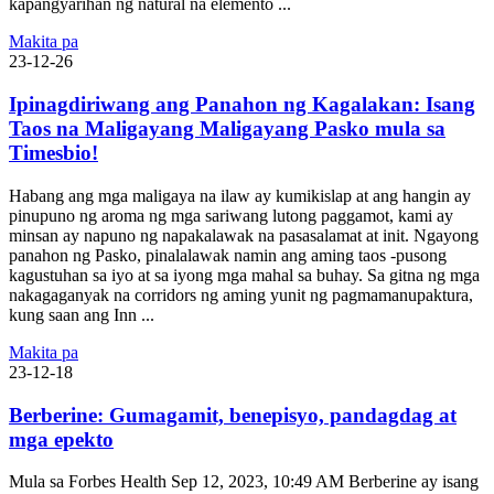
kapangyarihan ng natural na elemento ...
Makita pa
23-12-26
Ipinagdiriwang ang Panahon ng Kagalakan: Isang
Taos na Maligayang Maligayang Pasko mula sa
Timesbio!
Habang ang mga maligaya na ilaw ay kumikislap at ang hangin ay
pinupuno ng aroma ng mga sariwang lutong paggamot, kami ay
minsan ay napuno ng napakalawak na pasasalamat at init. Ngayong
panahon ng Pasko, pinalalawak namin ang aming taos -pusong
kagustuhan sa iyo at sa iyong mga mahal sa buhay. Sa gitna ng mga
nakagaganyak na corridors ng aming yunit ng pagmamanupaktura,
kung saan ang Inn ...
Makita pa
23-12-18
Berberine: Gumagamit, benepisyo, pandagdag at
mga epekto
Mula sa Forbes Health Sep 12, 2023, 10:49 AM Berberine ay isang